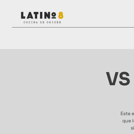
VS
Este e
que l
s