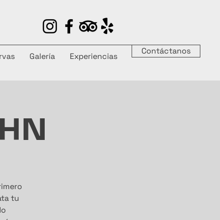
Contáctanos
rvas
Galería
Experiencias
 HN
primero
ata tu
do