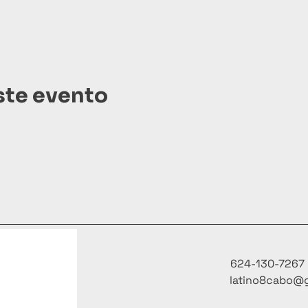
ste evento
624-130-7267
latino8cabo@