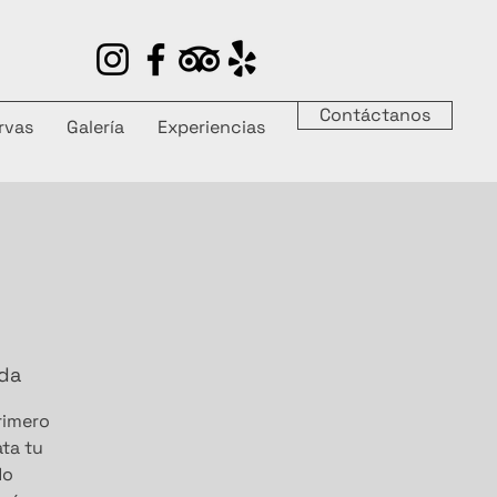
Contáctanos
rvas
Galería
Experiencias
ada
primero
ata tu
do