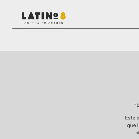
F
Este e
que l
s