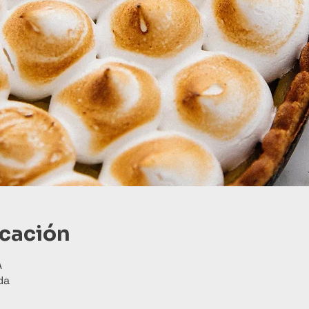
icación
A
da