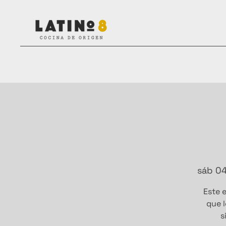
sáb 0
Este e
que l
s