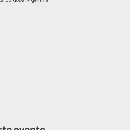
a, Córdoba, Argentina
ste evento