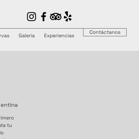
Contáctanos
rvas
Galería
Experiencias
gentina
primero
ata tu
do