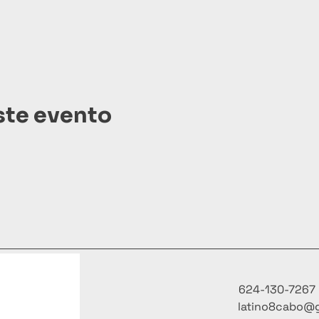
ste evento
624-130-7267
latino8cabo@