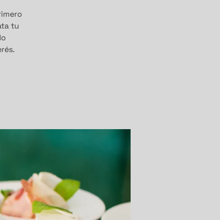
primero
ata tu
do
rés.