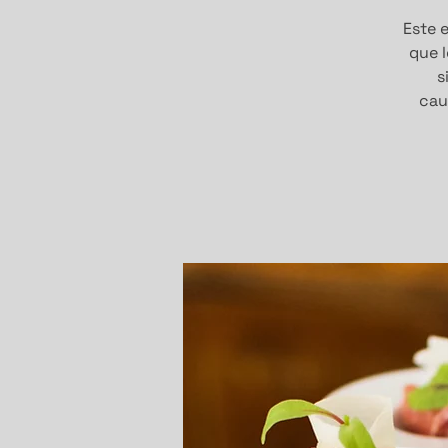
Este e
que l
s
cau