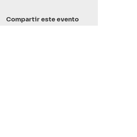
Compartir este evento
624-130-7267
latino8cabo@gmail.com
San José del Cabo,
B.C.S., México